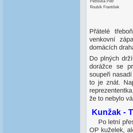
Petrovka Petr
Roubík František
Přátelé třebo
venkovní zápa
domácích drahá
Do plných drží
dorážce se p
soupeři nasadí 
to je znát. Na
reprezententka
že to nebylo v
Kunžak - 
Po letní pře
OP kuželek, a