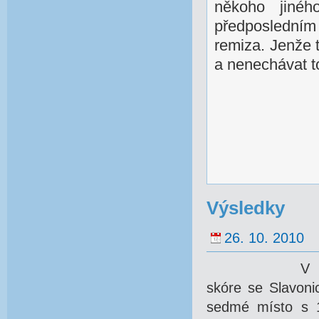
někoho jinéh
předposledním
remiza. Jenže 
a nenechávat t
Výsledky
26. 10. 2010
V poslední
skóre se Slavoni
sedmé místo s 1