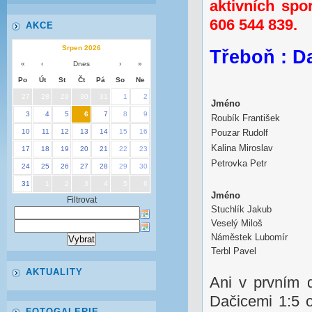
aktivních spor
606 544 839.
AKCE
Srpen 2026
Třeboň : Da
«
‹
Dnes
›
»
Po
Út
St
Čt
Pá
So
Ne
27
28
29
30
31
1
2
Jméno
3
4
5
6
7
8
9
Roubík František
10
11
12
13
14
15
16
Pouzar Rudolf
Kalina Miroslav
17
18
19
20
21
22
23
Petrovka Petr
24
25
26
27
28
29
30
31
1
2
3
4
5
6
Jméno
Filtrovat
Stuchlík Jakub
Veselý Miloš
Náměstek Lubomír
Terbl Pavel
AKTUALITY
Ani v prvním 
Dačicemi 1:5 o
FOTOGALERIE