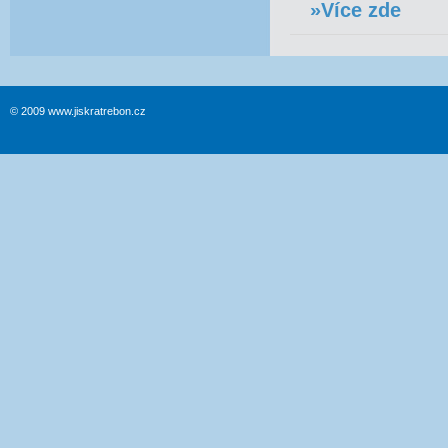
»Více zde
© 2009 www.jiskratrebon.cz