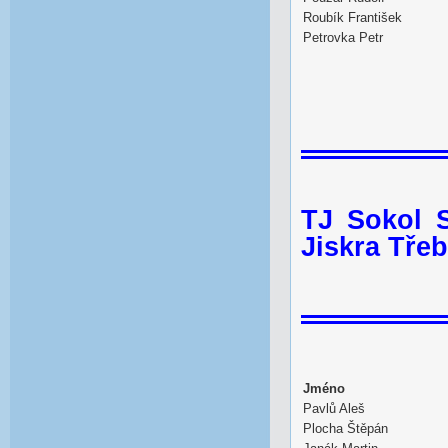
Roubík František
Petrovka Petr
TJ Sokol 
Jiskra Tře
Jméno
Pavlů Aleš
Plocha Štěpán