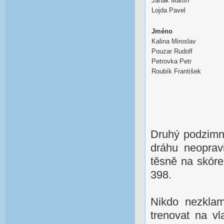
Janák Martin
Lojda Pavel
Jméno
Kalina Miroslav
Pouzar Rudolf
Petrovka Petr
Roubík František
Druhý podzimní
dráhu neopravi
těsně na skóre
398.
Nikdo nezklam
trenovat na v