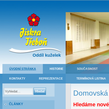
Oddíl kuželek
ÚVODNÍ STRÁNKA
HISTORIE
SOUČASNOST
KONTAKTY
REPREZENTACE
TERMÍNOVÁ LISTINA
Domovská 
Hledáme nové k
ČLÁNKY