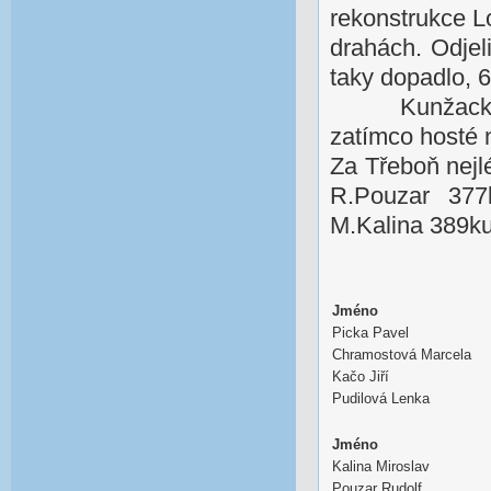
rekonstrukce L
drahách. Odjel
taky dopadlo, 
Kunžack
zatímco hosté 
Za Třeboň nejl
R.Pouzar 377
M.Kalina 389ku
Jméno
Picka Pavel
Chramostová Marcela
Kačo Jiří
Pudilová Lenka
Jméno
Kalina Miroslav
Pouzar Rudolf