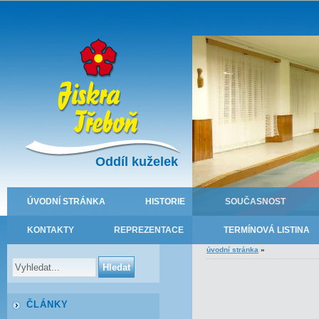
Oddíl kuželek
ÚVODNÍ STRÁNKA
HISTORIE
SOUČASNOST
KONTAKTY
REPREZENTACE
TERMÍNOVÁ LISTINA
úvodní stránka
»
ČLÁNKY