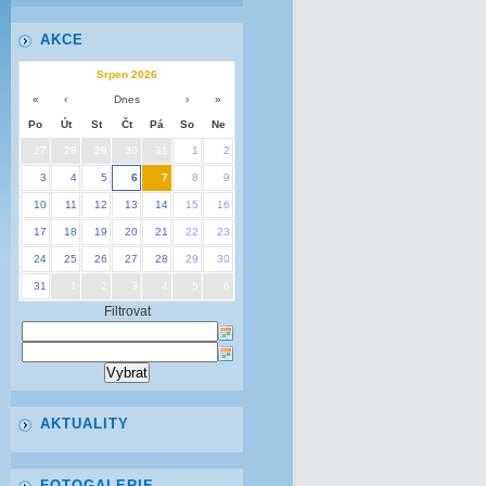
AKCE
Srpen 2026
«
‹
Dnes
›
»
Po
Út
St
Čt
Pá
So
Ne
27
28
29
30
31
1
2
3
4
5
6
7
8
9
10
11
12
13
14
15
16
17
18
19
20
21
22
23
24
25
26
27
28
29
30
31
1
2
3
4
5
6
Filtrovat
AKTUALITY
FOTOGALERIE